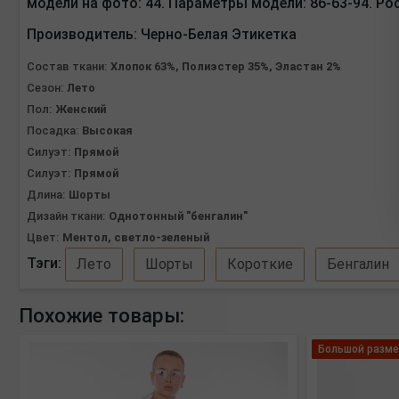
модели на фото: 44. Параметры модели: 86-63-94. Ро
Производитель:
Черно-Белая Этикетка
Состав ткани:
Хлопок 63%, Полиэстер 35%, Эластан 2%
Сезон:
Лето
Пол:
Женский
Посадка:
Высокая
Силуэт:
Прямой
Силуэт:
Прямой
Длина:
Шорты
Дизайн ткани:
Однотонный "бенгалин"
Цвет:
Ментол, светло-зеленый
Тэги:
Лето
Шорты
Короткие
Бенгалин
Похожие товары:
Большой разме