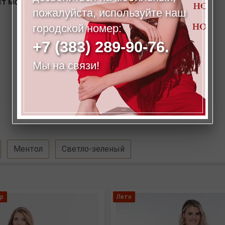
ст модели на фото: 173 см.
пожалуйста, используйте наш
городской номер:
+7 (383) 289-90-76.
Мы на связи!
Ментол
Светло-зеленый
р
Лето