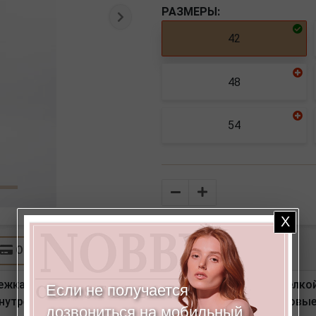
РАЗМЕРЫ:
Следующая
42
48
54
Количество
Оплата
жка на молнию и пуговицу, боковые карманы с отделкой
Если не получается
внутреннему шву - 15 см. Ширина низа - 26,5 см. *Число
дозвониться на мобильный,