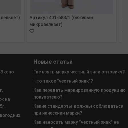
 вельвет)
Артикул 401-683/1 (бежевый
Ар
микровельвет)
Новые статьи
 Экспо
Где взять марку честный знак оптовику?
Что такое "честный знак"?
г.
Как передать маркированную продукцию
покупателю?
ж на
5г.
Какие стандарты должны соблюдаться
при нанесении марки?
овогодних
Как наносить марку "честный знак" на