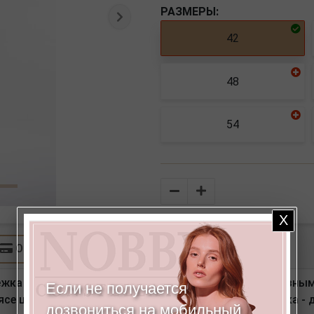
РАЗМЕРЫ:
Следующая
42
48
54
Количество
Оплата
ка на молнию и пуговицу, боковые карманы с отрезным 
Если не получается
се шлевки. По линии низа брюк оригинальная отделка -
дозвониться на мобильный,