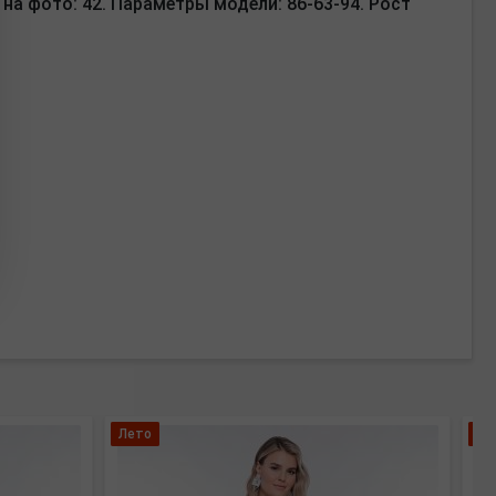
на фото: 42. Параметры модели: 86-63-94. Рост
Лето
Бо