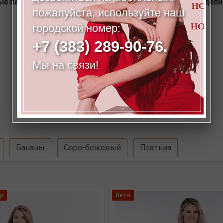
овые параметры соответствуют размеру 42. Размер модели 
пожалуйста, используйте наш
городской номер:
+7 (383) 289-90-76.
Мы на связи!
Бананы
Серо-бежевый
Платниа
р
Лето