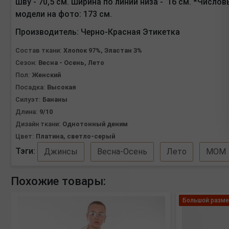
шву - 70,5 см. Ширина по линии низа - 16 см. *Числ
модели на фото: 173 см.
Производитель:
Черно-Красная Этикетка
Состав ткани:
Хлопок 97%, Эластан 3%
Сезон:
Весна - Осень, Лето
Пол:
Женский
Посадка:
Высокая
Силуэт:
Бананы
Длина:
9/10
Дизайн ткани:
Однотонный деним
Цвет:
Платина, светло-серый
Тэги:
Джинсы
Весна-Осень
Лето
МОМ
Похожие товары:
Большой разме