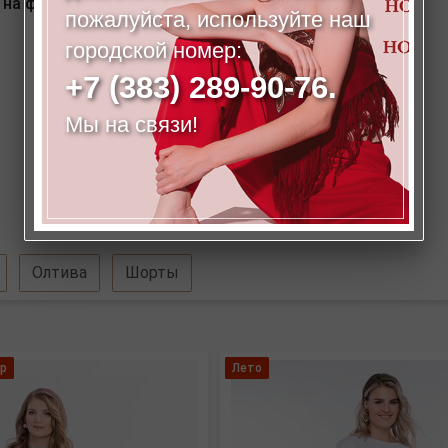
на фото: 175 см.
пожалуйста, используйте наш
городской номер:
+7 (383) 289-90-76.
Мы на связи!
Олтива
Шорты
р
Лето