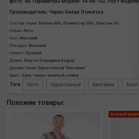
фото: 48. Параметры модели: 94-68-102. Рост модели 
Производитель:
Черно-Белая Этикетка
Состав ткани:
Хлопок 63%, Полиэстер 35%, Эластан 2%
Сезон:
Лето
Пол:
Женский
Посадка:
Высокая
Силуэт:
Прямой
Длина:
Шорты (середина бедра)
Дизайн ткани:
Однотонный "бенгалин"
Цвет:
Хаки, темно-зеленый, олива
Тэги:
Лето
Однотонный
Бенгалин
Хаки
Похожие товары:
Большой разме