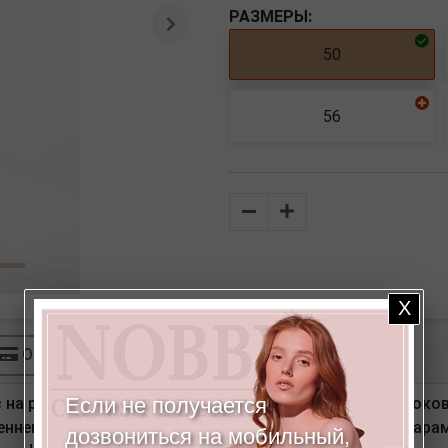
РАЗМЕРЫ:
Следующая
50
56
Количество
Оплата
Если не получается
 на резине). Детали: спереди вертикальный рельеф, боко
еннему шву - 22 см. Ширина низа - 27 см. *Числовые пар
дозвониться на мобильный,