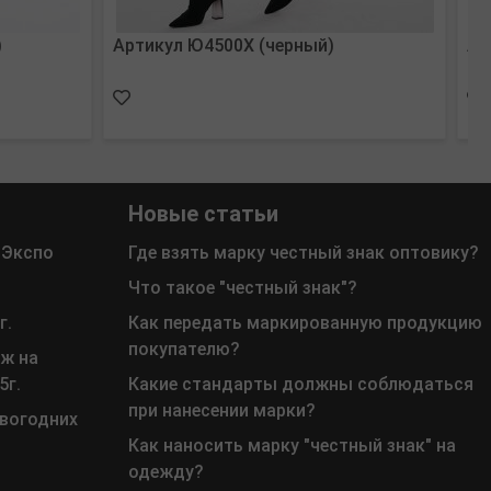
)
Артикул Ю4500Х (черный)
Ар
Новые статьи
 Экспо
Где взять марку честный знак оптовику?
Что такое "честный знак"?
г.
Как передать маркированную продукцию
покупателю?
ж на
5г.
Какие стандарты должны соблюдаться
при нанесении марки?
овогодних
Как наносить марку "честный знак" на
одежду?