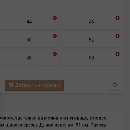
44
46
50
52
58
60
Добавить в корзину
очком, застежка на молнию и пуговицу, в поясе
х швах разрезы. Длина изделия- 91 см. Размер