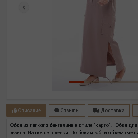
Предыдущая
Описание
Отзывы
Доставка
Юбка из легкого бенгалина в стиле "карго". Юбка дл
резина. На поясе шлевки. По бокам юбки объемные н