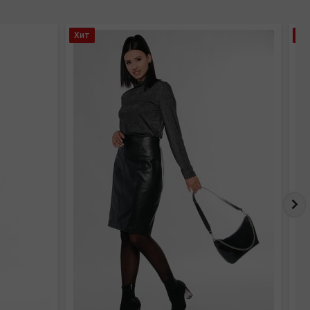
Хит
Хи