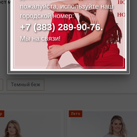
ст модели на фото : 175 см.
пожалуйста, используйте наш
городской номер:
+7 (383) 289-90-76.
Мы на связи!
Темный беж
р
Лето