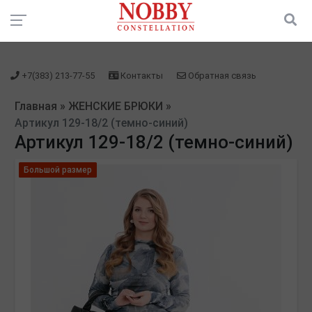
зарегистрироваться" />
зарегистрироваться" />
+7(383) 213-77-55
Контакты
Обратная связь
Главная
»
ЖЕНСКИЕ БРЮКИ
»
Артикул 129-18/2 (темно-синий)
Артикул 129-18/2 (темно-синий)
Большой размер