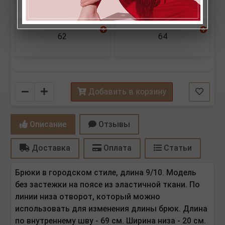
62
64
Количество
Добавить в корзину
Описание
Отзывы
Доставка
Оплата
Статьи
Брюки в городском стиле, длина 9/10. Модель
без застежки на поясе из эластичной ткани. По
линии низа отворот, который можно
использовать для изменения длины брюк. Длина
по внутреннему шву - 69 см. Ширина низа - 20 см.