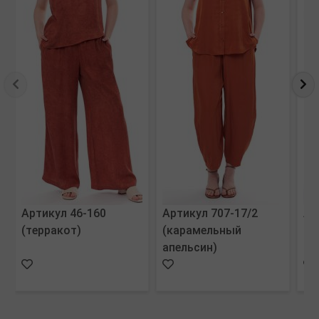
Артикул 46-160
Артикул 707-17/2
Ар
(терракот)
(карамельный
(с
апельсин)