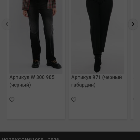
Артикул W 300 905
Артикул 971 (черный
Ар
(черный)
габардин)
15
тр