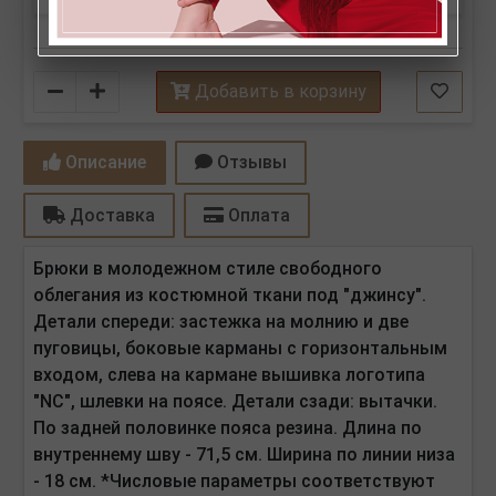
Количество
Добавить в корзину
Описание
Отзывы
Доставка
Оплата
Брюки в молодежном стиле свободного
облегания из костюмной ткани под "джинсу".
Детали спереди: застежка на молнию и две
пуговицы, боковые карманы с горизонтальным
входом, слева на кармане вышивка логотипа
"NC", шлевки на поясе. Детали сзади: вытачки.
По задней половинке пояса резина. Длина по
внутреннему шву - 71,5 см. Ширина по линии низа
- 18 см. *Числовые параметры соответствуют