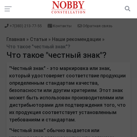
+7(383) 213-77-55
Контакты
Обратная связь
Главная
»
Статьи
»
Наши рекомендации
»
Что такое "честный знак"?
Что такое "честный знак"?
"Честный знак" - это маркировка или знак,
который удостоверяет соответствие продукции
определенным стандартам качества,
безопасности или другим критериям. Этот знак
может быть использован производителями или
дистрибьюторами для подтверждения того, что
их продукция соответствует установленным
требованиям и стандартам.
"Честный знак" обычно выдается или