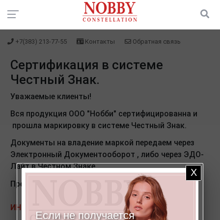
+7(383) 213-77-55
Контакты
Обратная связь
Сертификация в системе
Честный Знак.
Уважаемые клиенты!
Вся продукция ООО "Нобби" сертифицированна и
прошла маркировку в системе Честный Знак.
Документы на владение маркой передаем через
Электронный Документооборот , либо через ЭДО-
Лайт в Честном Знаке.
Предлагаем с нами подружиться в ЭДО
ИНН 5401370583
Если не получается