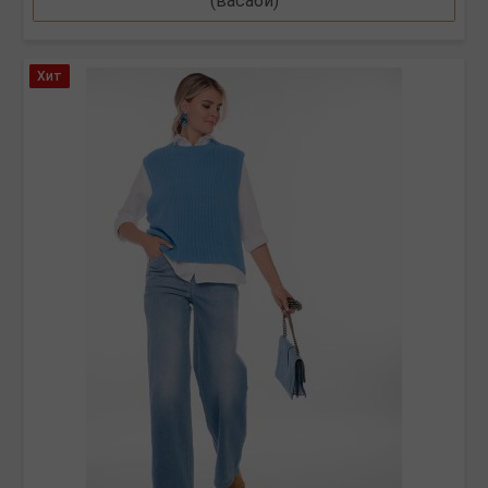
(васаби)
Хит