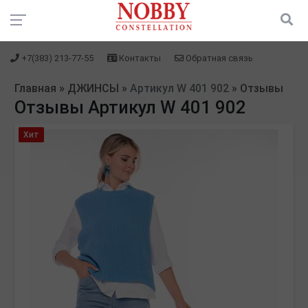
+7(383) 213-77-55
Контакты
Обратная связь
Главная
»
ДЖИНСЫ
»
Артикул W 401 902
»
Отзывы
Отзывы Артикул W 401 902
Хит