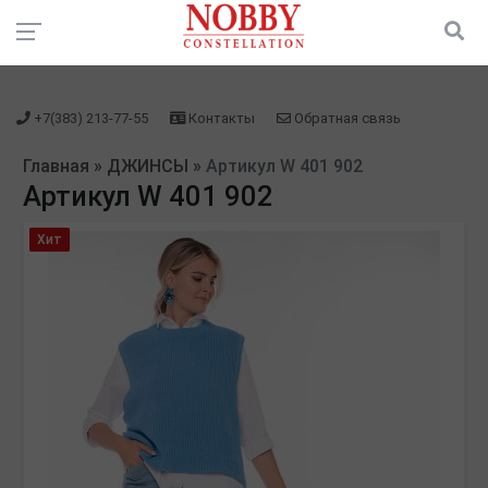
зарегистрироваться" />
зарегистрироваться" />
+7(383) 213-77-55
Контакты
Обратная связь
Главная
»
ДЖИНСЫ
»
Артикул W 401 902
Артикул W 401 902
Хит