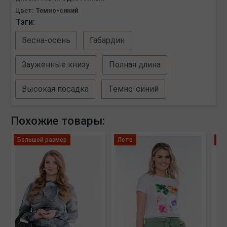
Цвет:
Темно-синий
Тэги:
Весна-осень
Габардин
Зауженные книзу
Полная длина
Высокая посадка
Темно-синий
Похожие товары:
Большой размер
Лето
Ле