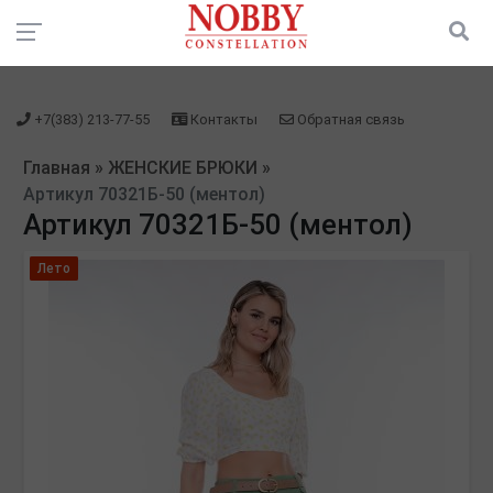
зарегистрироваться" />
зарегистрироваться" />
+7(383) 213-77-55
Контакты
Обратная связь
Главная
»
ЖЕНСКИЕ БРЮКИ
»
Артикул 70321Б-50 (ментол)
Артикул 70321Б-50 (ментол)
Лето