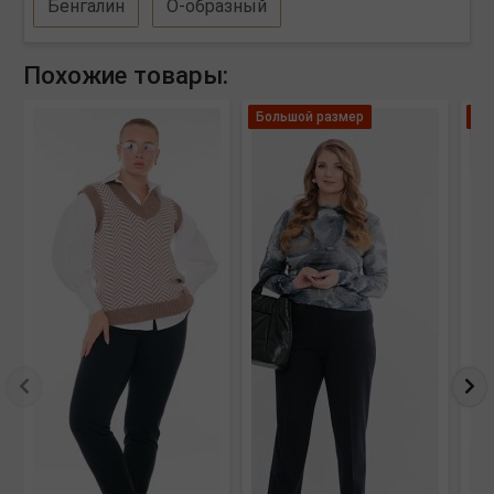
Бенгалин
О-образный
Похожие товары:
Большой размер
Ле