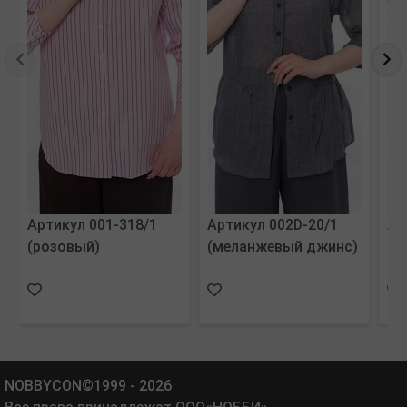
Артикул 001-318/1
Артикул 002D-20/1
Ар
(розовый)
(меланжевый джинс)
(т
NOBBYCON©1999 - 2026