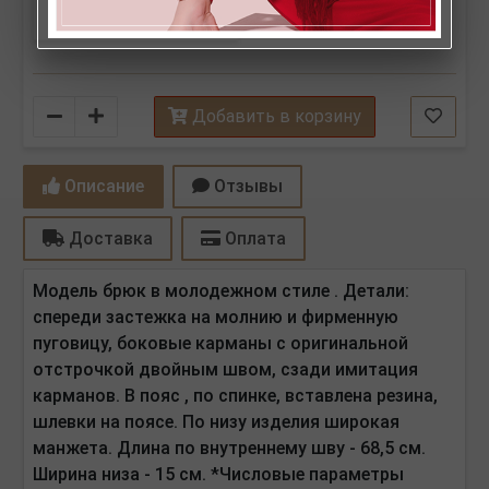
Количество
Добавить в корзину
Описание
Отзывы
Доставка
Оплата
Модель брюк в молодежном стиле . Детали:
спереди застежка на молнию и фирменную
пуговицу, боковые карманы с оригинальной
отстрочкой двойным швом, сзади имитация
карманов. В пояс , по спинке, вставлена резина,
шлевки на поясе. По низу изделия широкая
манжета. Длина по внутреннему шву - 68,5 см.
Ширина низа - 15 см. *Числовые параметры