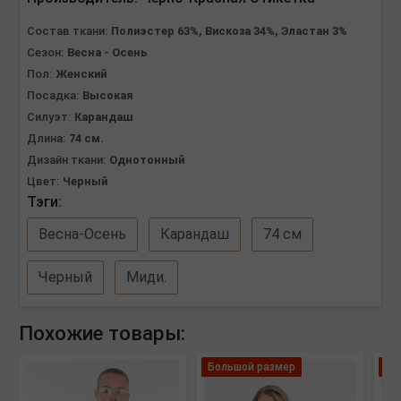
Состав ткани:
Полиэстер 63%, Вискоза 34%, Эластан 3%
Сезон:
Весна - Осень
Пол:
Женский
Посадка:
Высокая
Силуэт:
Карандаш
Длина:
74 см.
Дизайн ткани:
Однотонный
Цвет:
Черный
Тэги:
Весна-Осень
Карандаш
74 см
Черный
Миди.
Похожие товары:
Большой размер
Ле