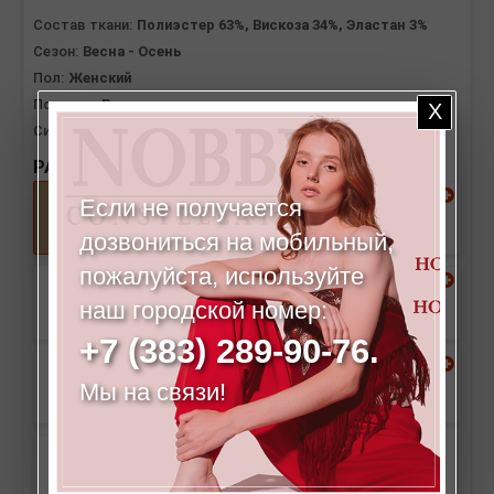
Состав ткани:
Полиэстер 63%, Вискоза 34%, Эластан 3%
Сезон:
Весна - Осень
Пол:
Женский
Посадка:
Высокая
Силуэт:
Карандаш
РАЗМЕРЫ:
Если не получается
42
44
дозвониться на мобильный,
пожалуйста, используйте
46
48
наш городской номер:
+7 (383) 289-90-76.
50
52
Мы на связи!
54