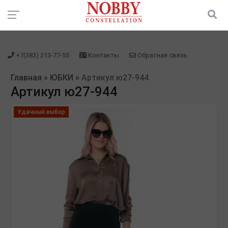
зарегистрироваться" />
зарегистрироваться" />
+7(383) 213-77-55
Контакты
Обратная связь
Главная
»
ЮБКИ
»
Артикул ю27-944
Артикул ю27-944
Удачный выбор