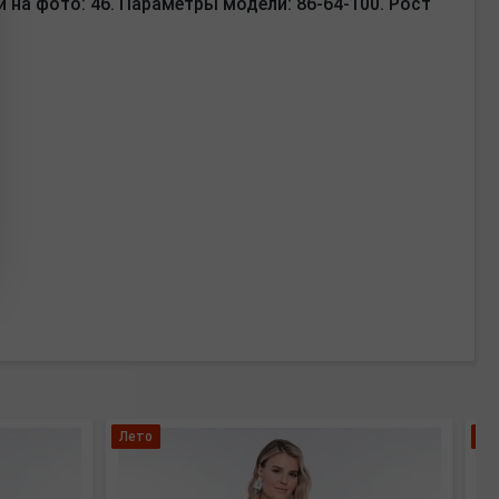
 на фото: 46. Параметры модели: 86-64-100. Рост
Лето
Бо