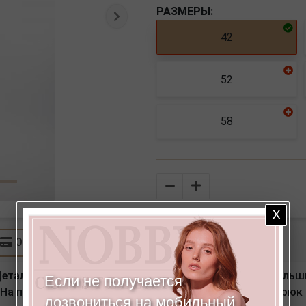
РАЗМЕРЫ:
Следующая
42
52
58
Количество
Оплата
Детали: спереди застежка на молнию и пуговицу, неболь
Если не получается
 На поясе шлевки. По линии низа отвороты. Модель брюк
дозвониться на мобильный,