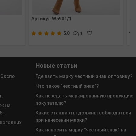
Артикул W5901/1
Ар
5.0
1
Новые статьи
 Экспо
Где взять марку честный знак оптовику?
Что такое "честный знак"?
г.
Как передать маркированную продукцию
покупателю?
ж на
5г.
Какие стандарты должны соблюдаться
при нанесении марки?
овогодних
Как наносить марку "честный знак" на