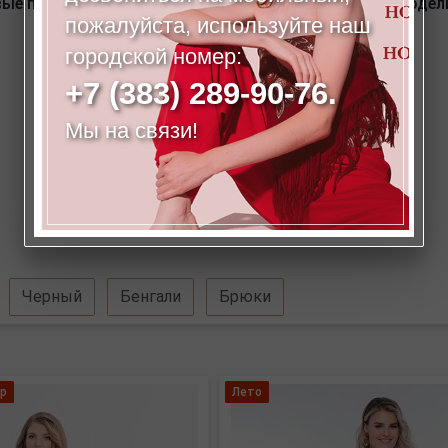
овые параметры соответствуют размеру 42. Размер модели
пожалуйста, используйте наш
городской номер:
+7 (383) 289-90-76.
Мы на связи!
Черный
Бенгали
Брюки
р
Лето