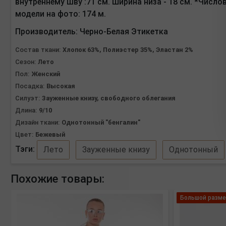
внутреннему шву :71 см. Ширина низа - 18 см. *Числ
модели на фото: 174 м.
Производитель:
Черно-Белая Этикетка
Состав ткани:
Хлопок 63%, Полиэстер 35%, Эластан 2%
Сезон:
Лето
Пол:
Женский
Посадка:
Высокая
Силуэт:
Зауженные книзу, свободного облегания
Длина:
9/10
Дизайн ткани:
Однотонный "бенгалин"
Цвет:
Бежевый
Тэги:
Лето
Зауженные книзу
Однотонный
Похожие товары:
Большой разме