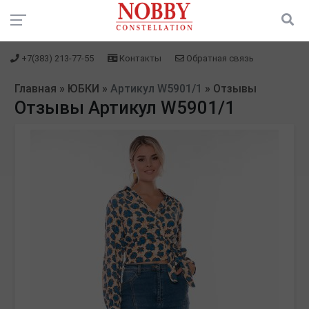
+7(383) 213-77-55
Контакты
Обратная связь
Главная
»
ЮБКИ
»
Артикул W5901/1
»
Отзывы
Отзывы Артикул W5901/1