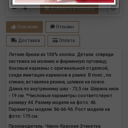
Количество
Добавить в корзину
Описание
Отзывы
Доставка
Оплата
Летние брюки из 100% хлопка. Детали:
спереди
застежка на молнию и фирменную пуговицу,
боковые карманы с оригинальной отделкой,
сзади имитация карманов в рамке. В пояс , по
спинке, вставлена резина, шлевки на поясе.
Длина по внутреннему шву - 73,5 см. Ширина низа
- 19 см. *Числовые параметры соответствуют
размеру 44. Размер модели на фото: 46.
Параметры модели: 86-66-96. Рост модели на
фото: 175 см.
Производитель:
Черно-Красная Этикетка