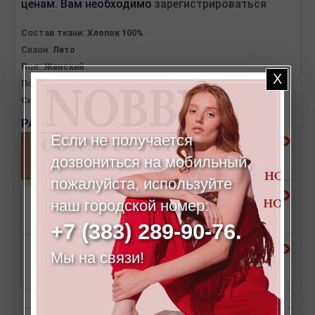
ценам. Вам необходимо
зарегистрироваться
Состав ткани:
Хлопок 100%
Сезон:
Лето
Пол:
Женский
Посадка:
Высокая
Силуэт:
Зауженные книзу, свободного облегания
РАЗМЕРЫ:
Если не получается
44
46
дозвониться на мобильный,
пожалуйста, используйте
наш городской номер:
48
50
+7 (383) 289-90-76.
Мы на связи!
52
54