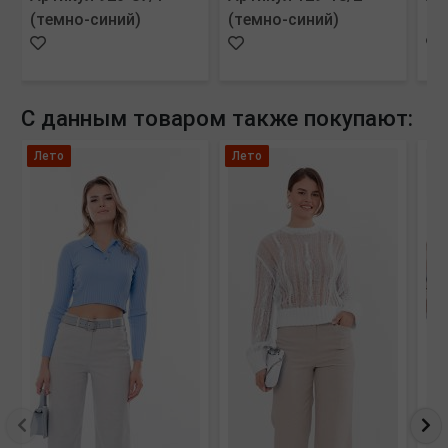
(темно-синий)
(темно-синий)
(м
С данным товаром также покупают:
Лето
Лето