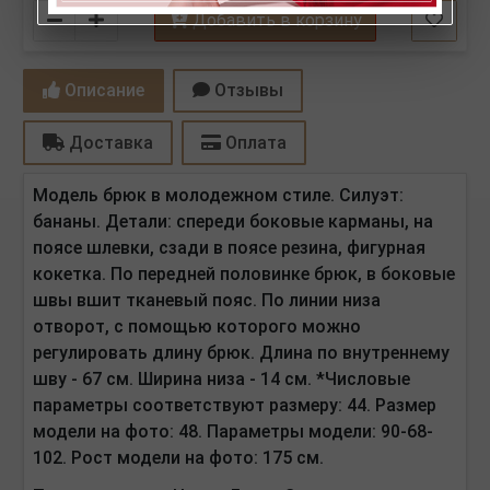
Количество
Добавить в корзину
Описание
Отзывы
Доставка
Оплата
Модель брюк в молодежном стиле. Силуэт:
бананы. Детали: спереди боковые карманы, на
поясе шлевки, сзади в поясе резина, фигурная
кокетка. По передней половинке брюк, в боковые
швы вшит тканевый пояс. По линии низа
отворот, с помощью которого можно
регулировать длину брюк. Длина по внутреннему
шву - 67 см. Ширина низа - 14 см. *Числовые
параметры соответствуют размеру: 44. Размер
модели на фото: 48. Параметры модели: 90-68-
102. Рост модели на фото: 175 см.