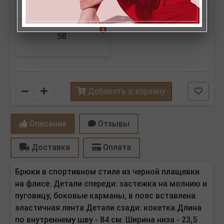
58
Количество
Добавить в корзину
Описание
Отзывы
Доставка
Оплата
Брюки в спортивном стиле из черной плащевки
на флисе. Детали спереди: застежка на молнию и
пуговицу, боковые карманы, в пояс вставлена
эластичная лента Детали сзади: кокетка.Длина
по внутреннему шву - 84 см. Ширина низа - 23,5