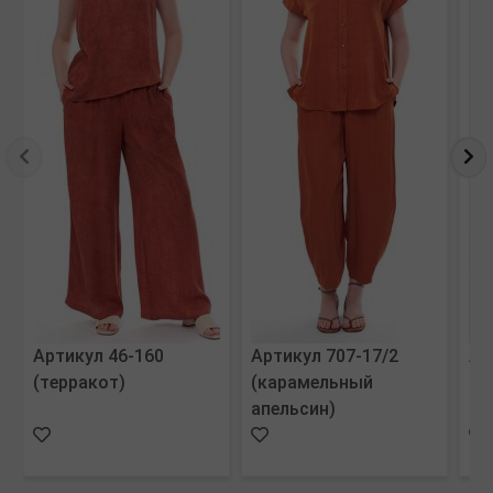
Артикул 46-160
Артикул 707-17/2
Ар
(терракот)
(карамельный
(т
апельсин)
ве