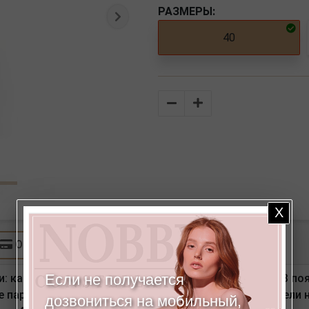
РАЗМЕРЫ:
Следующая
40
Количество
Оплата
Если не получается
и: карманы с вертикальным входом в боковом шве. В пояс
вые параметры соответствуют размеру 44. Размер модели н
дозвониться на мобильный,