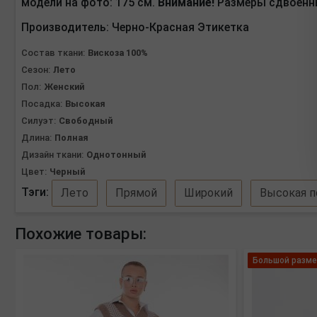
модели на фото: 175 см.
Внимание!
Размеры сдвоенные:
Производитель:
Черно-Красная Этикетка
Состав ткани:
Вискоза 100%
Сезон:
Лето
Пол:
Женский
Посадка:
Высокая
Силуэт:
Свободный
Длина:
Полная
Дизайн ткани:
Однотонный
Цвет:
Черный
Тэги:
Лето
Прямой
Широкий
Высокая п
Похожие товары:
Большой разме