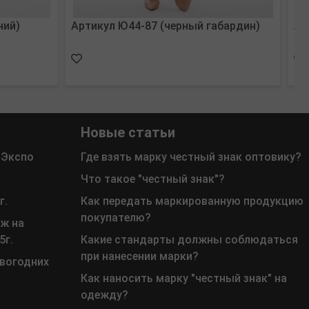
ний)
Артикул Ю44-87 (черный габардин)
Ар
Новые статьи
 Экспо
Где взять марку честный знак оптовику?
Что такое "честный знак"?
г.
Как передать маркированную продукцию
покупателю?
ж на
5г.
Какие стандарты должны соблюдаться
при нанесении марки?
овогодних
Как наносить марку "честный знак" на
одежду?