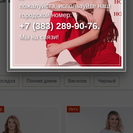
 40-42, 44-46, 48-50, 52-54.
пожалуйста, используйте наш
городской номер:
+7 (383) 289-90-76.
Мы на связи!
осадка
Полная длина
Вискоза
Черный
р
Лето