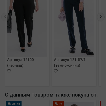
Артикул 12100
Артикул 121-87/1
Ар
(черный)
(темно-синий)
(г
С данным товаром также покупают:
Новинка
Лето
Хи