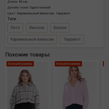
Длина:
69 см.
Дизайн ткани:
Однотонный
Цвет:
Карамельный апельсин, терракот
Тэги:
Лето
Вискоза
Блузка
Карамельный апельсин
Терракот
Похожие товары:
Большой размер
Большой размер
Ос