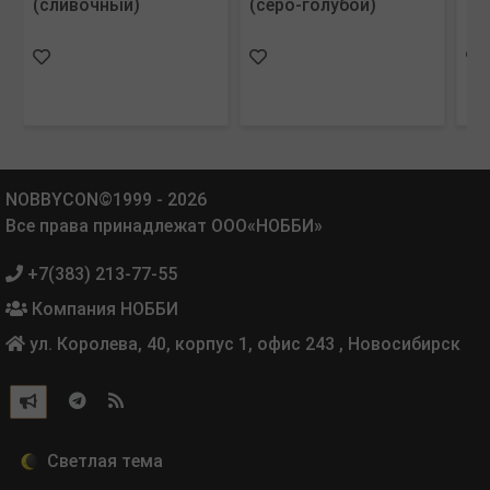
(сливочный)
(серо-голубой)
(т
NOBBYCON©1999 - 2026
Все права принадлежат ООО«НОББИ»
+7(383) 213-77-55
Компания НОББИ
ул. Королева, 40, корпус 1, офис 243
,
Новосибирск