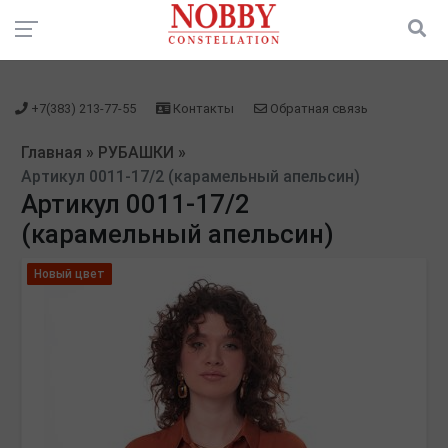
зарегистрироваться" />
зарегистрироваться" />
+7(383) 213-77-55
Контакты
Обратная связь
Главная
»
РУБАШКИ
»
Артикул 0011-17/2 (карамельный апельсин)
Артикул 0011-17/2
(карамельный апельсин)
Новый цвет