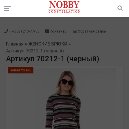
зарегистрироваться" />
зарегистрироваться" />
+7(383) 213-77-55
Контакты
Обратная связь
Главная
»
ЖЕНСКИЕ БРЮКИ
»
Артикул 70212-1 (черный)
Артикул 70212-1 (черный)
Новая ткань