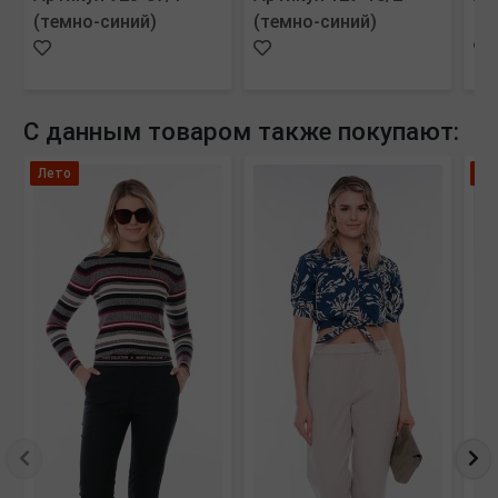
(темно-синий)
(темно-синий)
(м
С данным товаром также покупают:
Лето
Вы