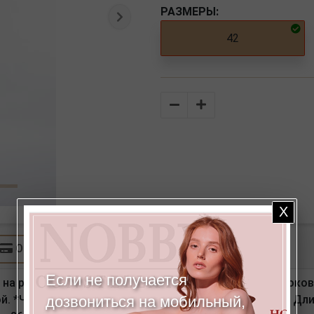
РАЗМЕРЫ:
Следующая
42
Количество
Оплата
Если не получается
 на резине). Детали: спереди вертикальный рельеф, бок
й. *Числовые параметры соответствуют размеру 52. Длин
дозвониться на мобильный,