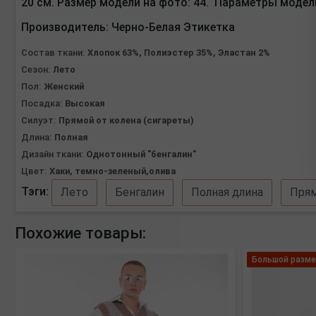
20 см. Размер модели на фото: 44. Параметры модели
Производитель:
Черно-Белая Этикетка
Состав ткани:
Хлопок 63%, Полиэстер 35%, Эластан 2%
Сезон:
Лето
Пол:
Женский
Посадка:
Высокая
Силуэт:
Прямой от колена (сигареты)
Длина:
Полная
Дизайн ткани:
Однотонный "бенгалин"
Цвет:
Хаки, темно-зеленый,олива
Тэги:
Лето
Бенгалин
Полная длина
Прям
Похожие товары:
Большой разме