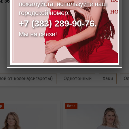
: 86-63-94. Рост модели на фото: 173 см.
пожалуйста, используйте наш
городской номер:
+7 (383) 289-90-76.
Мы на связи!
ой от колена(сигареты)
Однотонный
Хаки
О
р
Лето