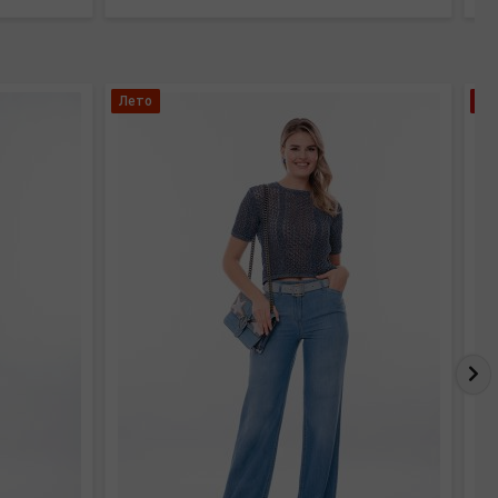
Лето
Хи