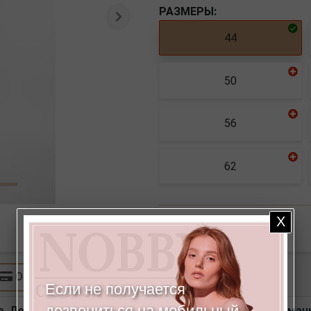
РАЗМЕРЫ:
Следующая
44
50
56
62
Количество
Оплата
Если не получается
дозвониться на мобильный,
. Детали: спереди застежка на молнию, боковые карманы,