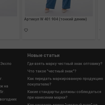
Артикул W 401 904 (тонкий деним)
Ар
Новые статьи
 Экспо
Где взять марку честный знак оптовику?
Что такое "честный знак"?
г.
Как передать маркированную продукцию
покупателю?
ж на
5г.
Какие стандарты должны соблюдаться
при нанесении марки?
овогодних
Как наносить марку "честный знак" на