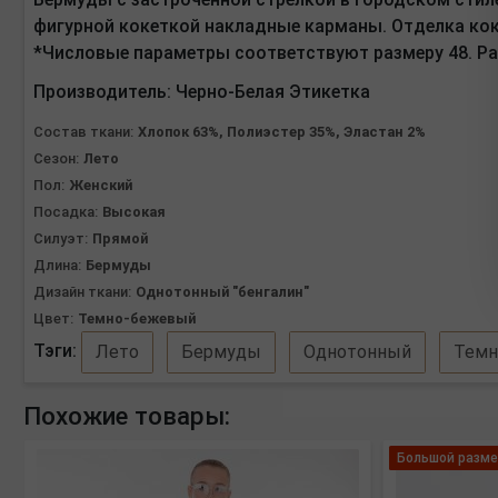
фигурной кокеткой накладные карманы. Отделка кокет
*Числовые параметры соответствуют размеру 48. Раз
Производитель:
Черно-Белая Этикетка
Состав ткани:
Хлопок 63%, Полиэстер 35%, Эластан 2%
Сезон:
Лето
Пол:
Женский
Посадка:
Высокая
Силуэт:
Прямой
Длина:
Бермуды
Дизайн ткани:
Однотонный "бенгалин"
Цвет:
Темно-бежевый
Тэги:
Лето
Бермуды
Однотонный
Темн
Похожие товары:
Большой разме