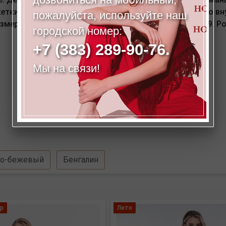
ки и карманов спереди - тройная строчка. Длина по внут
пожалуйста, используйте наш
мер модели на фото: 46. Параметры модели:90-68-99. Ро
городской номер:
+7 (383) 289-90-76.
Мы на связи!
о-бежевый
Бенгалин
р
Лето