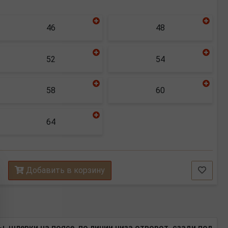
46
48
52
54
58
60
64
Добавить в корзину
 шлевки на поясе, по линии низа отворот, сзади под