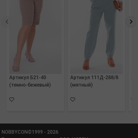
Артикул Б21-40
Артикул 111Д-288/8
Ар
(темно-бежевый)
(мятный)
(ш
NOBBYCON©1999 - 2026