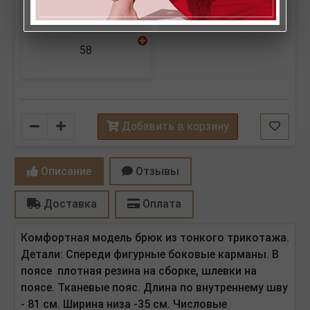
58
Количество
Добавить в корзину
Описание
Отзывы
Доставка
Оплата
Комфортная модель брюк из тонкого трикотажа.
Детали: Спереди фигурные боковые карманы. В
поясе плотная резина на сборке, шлевки на
поясе. Тканевые пояс. Длина
по внутреннему шву
- 81 см. Ширина низа -35 см.
Числовые