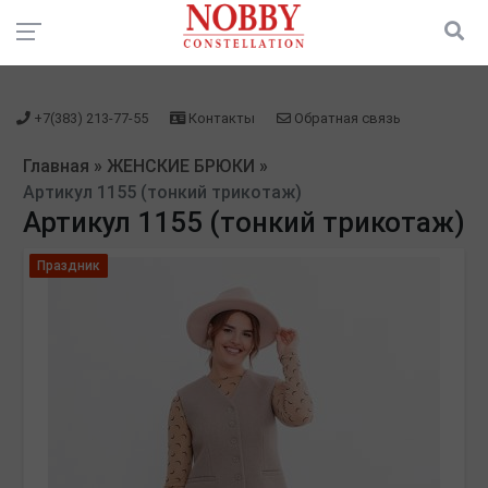
зарегистрироваться" />
зарегистрироваться" />
+7(383) 213-77-55
Контакты
Обратная связь
Главная
»
ЖЕНСКИЕ БРЮКИ
»
Артикул 1155 (тонкий трикотаж)
Артикул 1155 (тонкий трикотаж)
Праздник