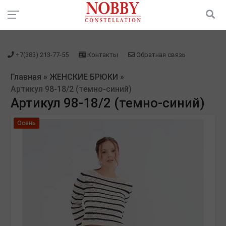
зарегистрироваться" />
зарегистрироваться" />
+7(383) 213-77-55
Контакты
Обратная связь
Главная
»
ЖЕНСКИЕ БРЮКИ
»
Артикул 98-18/2 (темно-синий)
Артикул 98-18/2 (темно-синий)
Осень