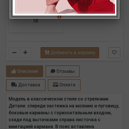
58
Количество
Добавить в корзину
Описание
Отзывы
Доставка
Оплата
Модель в классическом стиле со стрелками.
Детали: спереди застежка на молнию и пуговицу,
боковые карманы с горизонтальным входом,
сзади под вытачками справа листочка с
имитацией кармана. В пояс вставлена