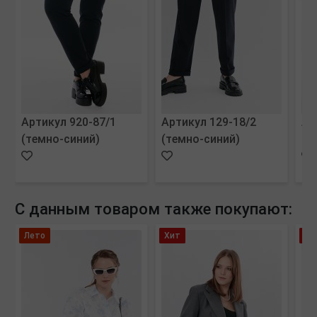
Артикул 920-87/1
Артикул 129-18/2
Ар
(темно-синий)
(темно-синий)
(м
С данным товаром также покупают:
Лето
Хит
Хи