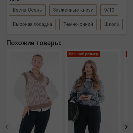
Весна-Осень
Зауженные книзу
9/10
Высокая посадка
Темно-синий
Школа
Похожие товары:
Большой размер
Ле