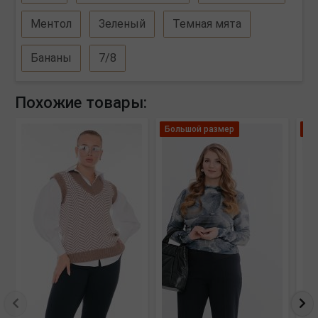
Ментол
Зеленый
Темная мята
Бананы
7/8
Похожие товары:
Большой размер
Ле