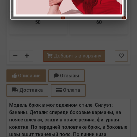
58
60
Количество
Добавить в корзину
Описание
Отзывы
Доставка
Оплата
Модель брюк в молодежном стиле. Силуэт:
бананы. Детали: спереди боковые карманы, на
поясе шлевки, сзади в поясе резина, фигурная
кокетка. По передней половинке брюк, в боковые
швы вшит тканевый пояс. По линии низа