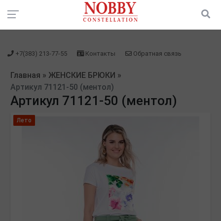
зарегистрироваться" />
зарегистрироваться" />
+7(383) 213-77-55
Контакты
Обратная связь
Главная
»
ЖЕНСКИЕ БРЮКИ
»
Артикул 71121-50 (ментол)
Артикул 71121-50 (ментол)
Лето