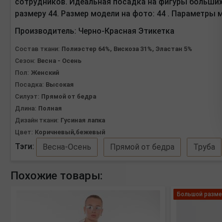
сотрудников. Идеальная посадка на фигуры больших 
размеру 44. Размер модели на фото: 44 . Параметры м
Производитель:
Черно-Красная Этикетка
Состав ткани:
Полиэстер 64%, Вискоза 31%, Эластан 5%
Сезон:
Весна - Осень
Пол:
Женский
Посадка:
Высокая
Силуэт:
Прямой от бедра
Длина:
Полная
Дизайн ткани:
Гусиная лапка
Цвет:
Коричневый,бежевый
Тэги:
Весна-Осень
Прямой от бедра
Труба
Похожие товары:
Большой разме