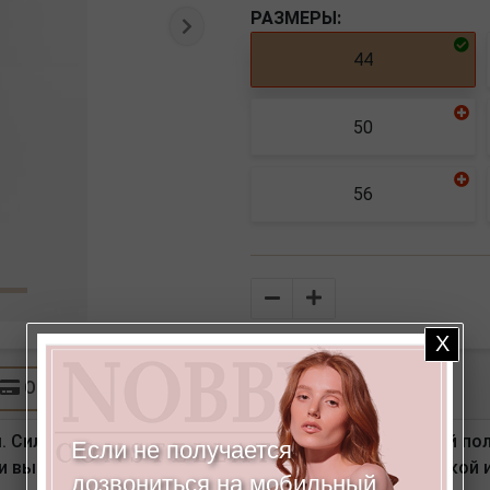
РАЗМЕРЫ:
Следующая
44
50
56
Количество
Оплата
 Силуэт прямой от бедра. Детали: спереди по правой п
Если не получается
и вытачки. Фигурный пояс с удлиненной патой, шлевкой
дозвониться на мобильный,