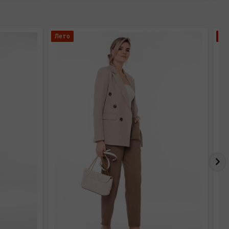
Лето
Хи