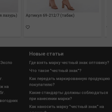
я лазурь)
Артикул 69-212/7 (табак)
Ар
Новые статьи
 Экспо
Где взять марку честный знак оптовику?
Что такое "честный знак"?
г.
Как передать маркированную продукцию
покупателю?
ж на
5г.
Какие стандарты должны соблюдаться
при нанесении марки?
овогодних
Как наносить марку "честный знак" на