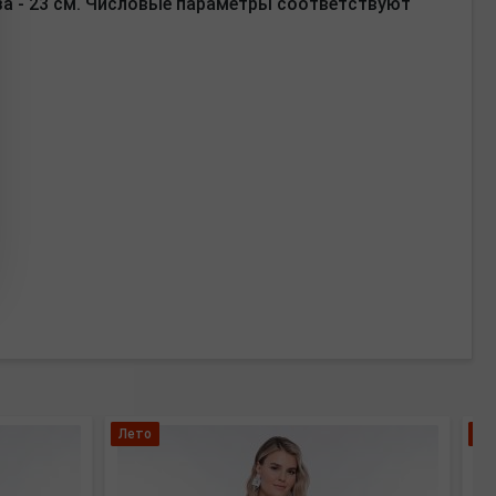
за - 23 см. Числовые параметры соответствуют
Лето
Бо