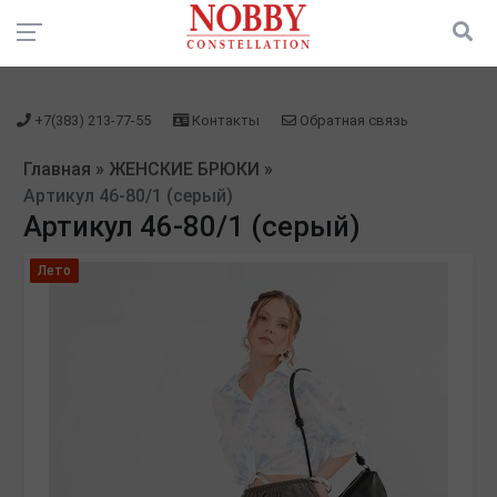
зарегистрироваться" />
зарегистрироваться" />
+7(383) 213-77-55
Контакты
Обратная связь
Главная
»
ЖЕНСКИЕ БРЮКИ
»
Артикул 46-80/1 (серый)
Артикул 46-80/1 (серый)
Лето