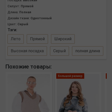
Посадка:
Высокая
Силуэт:
Прямой
Длина:
Полная
Дизайн ткани:
Однотонный
Цвет:
Серый
Тэги:
Лето
Прямой
Широкий
Высокая посадка
Серый
полная длина
Похожие товары:
Большой размер
Ле