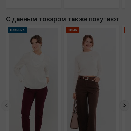
С данным товаром также покупают:
Новинка
Зима
Зи