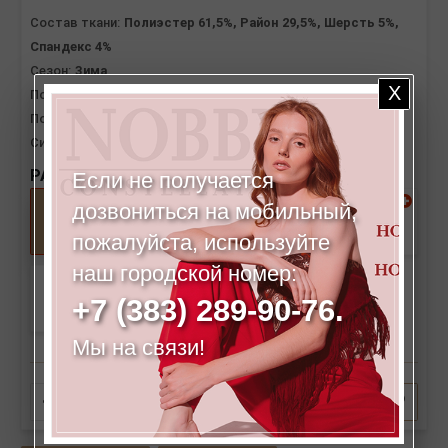
Состав ткани:
Полиэстер 61,5%, Район 29,5%, Шерсть 5%,
Спандекс 4%
Сезон:
Зима
Пол:
Женский
Посадка:
Высокая
Силуэт:
Клеш от середины бедра
РАЗМЕРЫ:
Если не получается
дозвониться на мобильный,
42
44
пожалуйста, используйте
наш городской номер:
58
+7 (383) 289-90-76.
Мы на связи!
Количество
Добавить в корзину