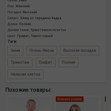
Сезон:
Зима
Пол:
Женский
Посадка:
Высокая
Силуэт:
Клеш от середины бедра
Длина:
Полная
Дизайн ткани:
Трикотажное полотно
Цвет:
Графит, Темно-серый
Тэги:
Зима
Осень-Весна
Высокая посадка
Трикотаж
Графит
Полная
Неявная клетка
Похожие товары:
Большой размер
Ле