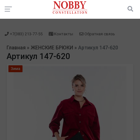
зарегистрироваться" />
зарегистрироваться" />
+7(383) 213-77-55
Контакты
Обратная связь
Главная
»
ЖЕНСКИЕ БРЮКИ
»
Артикул 147-620
Артикул 147-620
Зима