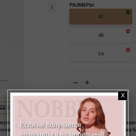
РАЗМЕРЫ:
Следующая
42
48
54
Количество
Оплата
кую клеточку. Детали: спереди имитация гульфика, кар
Если не получается
роченные стрелки, сзади вытачки. По задней половинке 
дозвониться на мобильный,