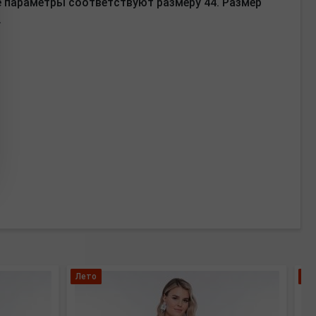
ые параметры соответствуют размеру 44. Размер
.
Лето
Бо