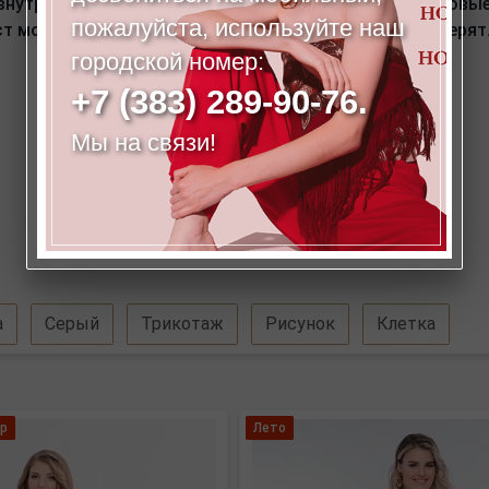
нутреннему шву :81 см. Ширина низа - 17,5 см. *Числов
пожалуйста, используйте наш
ост модели на фото: 173 см. ВНИМАНИЕ! Брюки маломерят
городской номер:
+7 (383) 289-90-76.
Мы на связи!
а
Серый
Трикотаж
Рисунок
Клетка
р
Лето