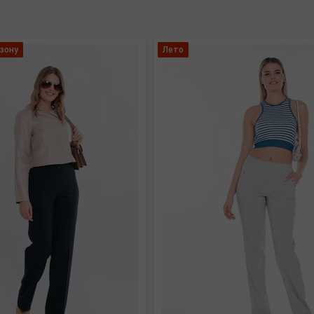
зону
Лето