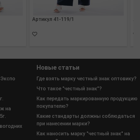
Артикул 41-119/1
Ар
Новые статьи
 Экспо
Где взять марку честный знак оптовику?
Что такое "честный знак"?
г.
Как передать маркированную продукцию
покупателю?
ж на
5г.
Какие стандарты должны соблюдаться
при нанесении марки?
овогодних
Как наносить марку "честный знак" на