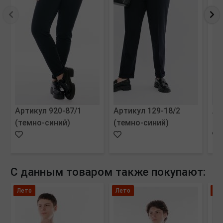
Артикул 920-87/1
Артикул 129-18/2
Ар
(темно-синий)
(темно-синий)
(м
С данным товаром также покупают:
Лето
Лето
Зи