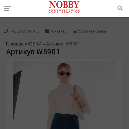
зарегистрироваться" />
зарегистрироваться" />
+7(383) 213-77-55
Контакты
Обратная связь
Главная
»
ЮБКИ
»
Артикул W5901
Артикул W5901