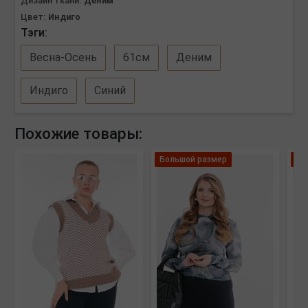
Дизайн ткани:
Деним
Цвет:
Индиго
Тэги:
Весна-Осень
61см
Деним
Индиго
Синий
Похожие товары:
Большой размер
Ле