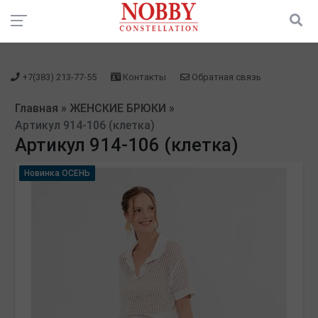
зарегистрироваться" />
зарегистрироваться" />
+7(383) 213-77-55
Контакты
Обратная связь
Главная
»
ЖЕНСКИЕ БРЮКИ
»
Артикул 914-106 (клетка)
Артикул 914-106 (клетка)
Новинка ОСЕНЬ