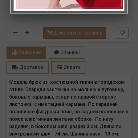
Количество
Добавить в корзину
Описание
Отзывы
Доставка
Оплата
Модель брюк из костюмной ткани в городском
стиле. Спереди застежка на молнию и пуговицу,
боковые карманы, сзади по правой стороне
листочка с имитацией кармана. По передней
половинке фигурный пояс, по задней половинке в
поясе эластичная лента на сборке. По низу
изделия, в боковом шве разрез 3 см. Длина по
внутреннему шву - 74 см. Ширина низа - 19 см.