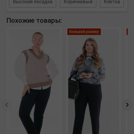
Высокая посадка
Коричневый
Клетка
Похожие товары:
Большой размер
Ле