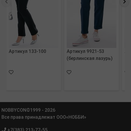
Артикул 133-100
Артикул 9921-53
Ар
(берлинская лазурь)
(с
NOBBYCON©1999 - 2026
Все права принадлежат ООО«НОББИ»
+7(383) 213-77-55