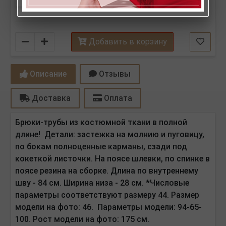
Количество
Добавить в корзину
Описание
Отзывы
Доставка
Оплата
Брюки-трубы из костюмной ткани в полной
длине! Детали: застежка на молнию и пуговицу,
по бокам полноценные карманы, сзади под
кокеткой листочки. На поясе шлевки, по спинке в
поясе резина на сборке. Длина по внутреннему
шву - 84 см. Ширина низа - 28 см. *Числовые
параметры соответствуют размеру 44. Размер
модели на фото: 46. Параметры модели: 94-65-
100. Рост модели на фото: 175 см.