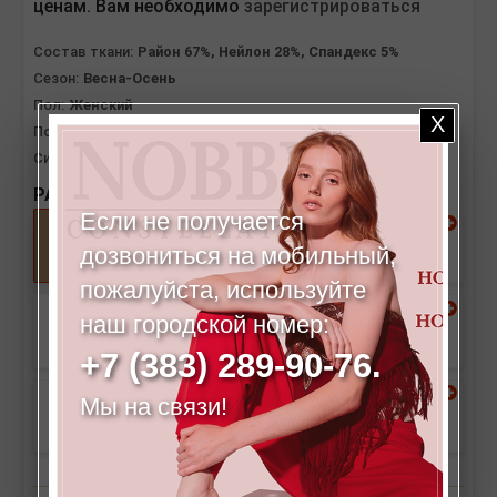
ценам. Вам необходимо
зарегистрироваться
Состав ткани:
Район 67%, Нейлон 28%, Спандекс 5%
Сезон:
Весна-Осень
Пол:
Женский
Посадка:
Высокая
Силуэт:
Прямой
РАЗМЕРЫ:
Если не получается
44
46
дозвониться на мобильный,
пожалуйста, используйте
наш городской номер:
48
50
+7 (383) 289-90-76.
Мы на связи!
52
54