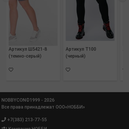
Артикул Ш5421-8
Артикул Т100
Ар
(темно-серый)
(черный)
(с
NOBBYCON©1999 - 2026
Все права принадлежат ООО«НОББИ»
+7(383) 213-77-55
Компания НОББИ