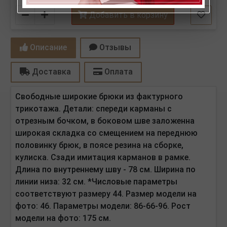
Количество
Добавить в корзину
Описание
Отзывы
Доставка
Оплата
Свободные широкие брюки из фактурного
трикотажа. Детали: спереди карманы с
отрезным бочком, в боковом шве заложенна
широкая складка со смещением на переднюю
половинку брюк, в поясе резина на сборке,
кулиска. Сзади имитация карманов в рамке.
Длина по внутреннему шву - 78 см. Ширина по
линии низа: 32 см. *Числовые параметры
соответствуют размеру 44. Размер модели на
фото: 46. Параметры модели: 86-66-96. Рост
модели на фото: 175 см.