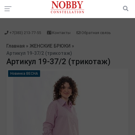
зарегистрироваться" />
зарегистрироваться" />
+7(383) 213-77-55
Контакты
Обратная связь
Главная
»
ЖЕНСКИЕ БРЮКИ
»
Артикул 19-37/2 (трикотаж)
Артикул 19-37/2 (трикотаж)
Новинка ВЕСНА