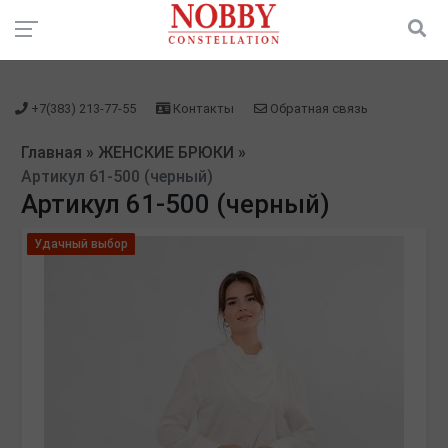
зарегистрироваться" />
зарегистрироваться" />
+7(383) 213-77-55
Контакты
Обратная связь
Главная
»
ЖЕНСКИЕ БРЮКИ
»
Артикул 61-500 (черный)
Артикул 61-500 (черный)
Удачный выбор