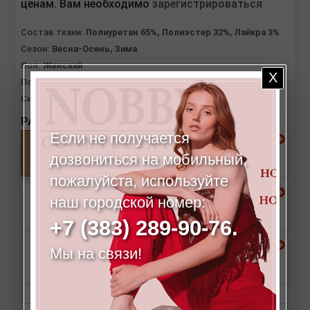
ценам. Вам необходимо
зарегистрироваться
Состав ткани:
Полиуретан 65%, Полиэстер 32%, Лайкра 3%
Сезон:
Весна-Осень, Зима
Пол:
Женский
Посадка:
Высокая
Силуэт:
Клеш от середины бедра
РАЗМЕРЫ:
Если не получается
42
44
дозвониться на мобильный,
пожалуйста, используйте
наш городской номер:
46
48
+7 (383) 289-90-76.
Мы на связи!
50
52