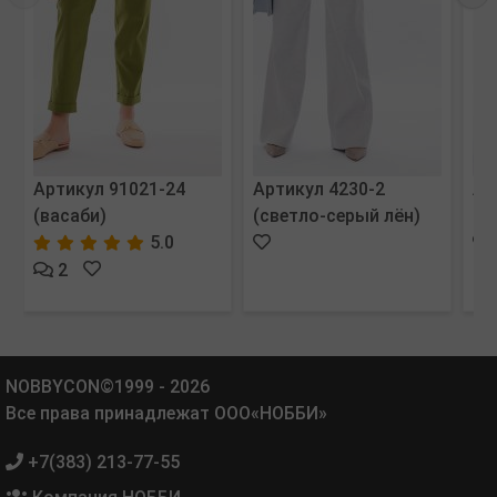
Артикул 91021-24
Артикул 4230-2
Ар
(васаби)
(светло-серый лён)
(ч
5.0
2
NOBBYCON©1999 - 2026
Все права принадлежат ООО«НОББИ»
+7(383) 213-77-55