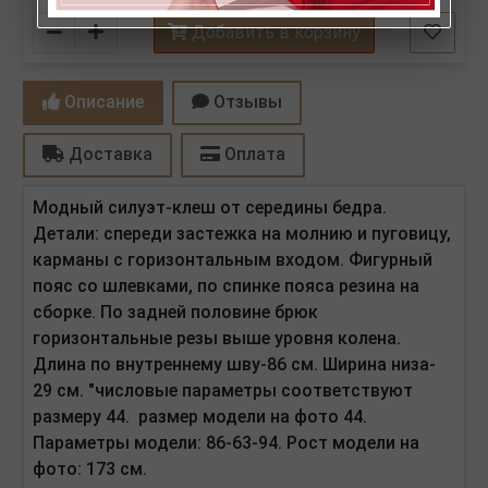
Количество
Добавить в корзину
Описание
Отзывы
Доставка
Оплата
Модный силуэт-клеш от середины бедра.
Детали: спереди застежка на молнию и пуговицу,
карманы с горизонтальным входом. Фигурный
пояс со шлевками, по спинке пояса резина на
сборке. По задней половине брюк
горизонтальные резы выше уровня колена.
Длина по внутреннему шву-86 см. Ширина низа-
29 см. "числовые параметры соответствуют
размеру 44. размер модели на фото 44.
Параметры модели: 86-63-94. Рост модели на
фото: 173 см.