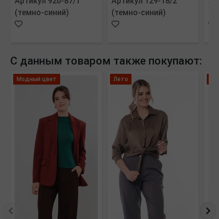
Артикул 920-87/1
Артикул 129-18/2
Ар
(темно-синий)
(темно-синий)
(м
С данным товаром также покупают:
Модный цвет
Лето
Ле