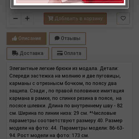
Количество
Добавить в корзину
Описание
Отзывы
Доставка
Оплата
Элегантные легкие брюки из модала. Детали:
Спереди застежка на молнию и две пуговицы,
карманы с отрезнысм бочком, по поясу два
защипа. Сзади , по правой половинке имитация
кармана в рамке, по спинке резина в поясе, на
посясе шлевки.
Длина по внутреннему шву - 82
см. Ширина по линии низа: 29 см. *Числовые
параметры соответствуют размеру 40. Размер
модели на фото: 44. Параметры модели: 86-63-
94. Рост модели на фото: 173 см.