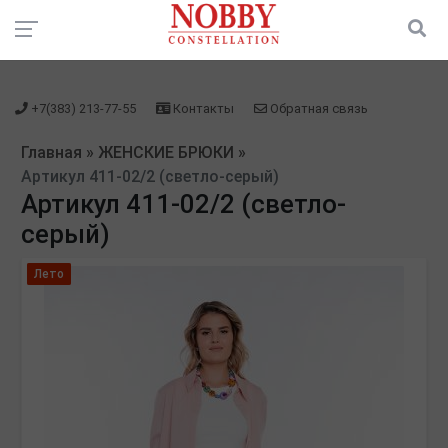
зарегистрироваться" />
зарегистрироваться" />
+7(383) 213-77-55
Контакты
Обратная связь
Главная
»
ЖЕНСКИЕ БРЮКИ
»
Артикул 411-02/2 (светло-серый)
Артикул 411-02/2 (светло-
серый)
Лето