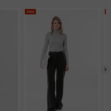
Зима
Хи