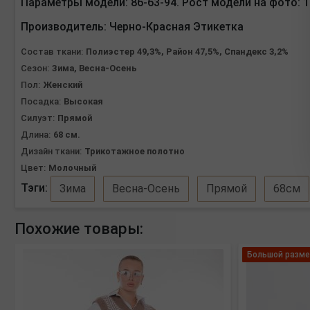
Параметры модели: 86-63-94. Рост модели на фото: 1
Производитель:
Черно-Красная Этикетка
Состав ткани:
Полиэстер 49,3%, Район 47,5%, Спандекс 3,2%
Сезон:
Зима, Весна-Осень
Пол:
Женский
Посадка:
Высокая
Силуэт:
Прямой
Длина:
68 см.
Дизайн ткани:
Трикотажное полотно
Цвет:
Молочный
Тэги:
Зима
Весна-Осень
Прямой
68см
Похожие товары:
Большой разме