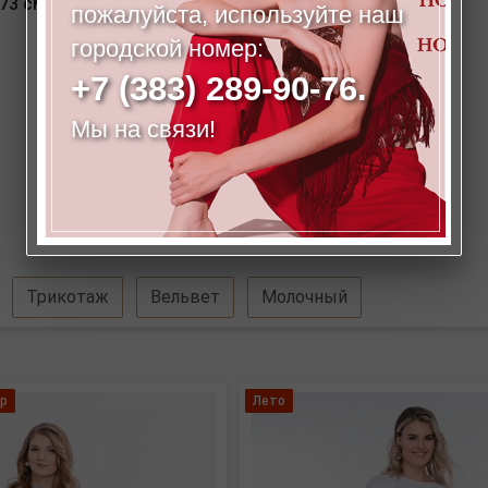
73 см.
пожалуйста, используйте наш
городской номер:
+7 (383) 289-90-76.
Мы на связи!
Трикотаж
Вельвет
Молочный
р
Лето