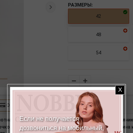
РАЗМЕРЫ:
Следующая
42
48
54
Количество
Оплата
Если не получается
тна под "вельвет". Детали: Спереди застежка на молнию
кой. В поясе по спинке резина, на поясе шлевки. Длина 
дозвониться на мобильный,