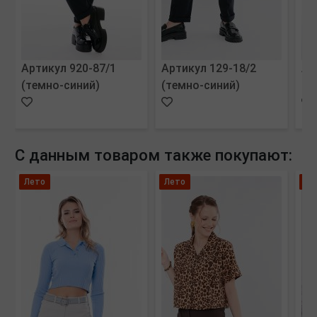
Артикул 920-87/1
Артикул 129-18/2
Ар
(темно-синий)
(темно-синий)
(м
С данным товаром также покупают:
Лето
Лето
Уд