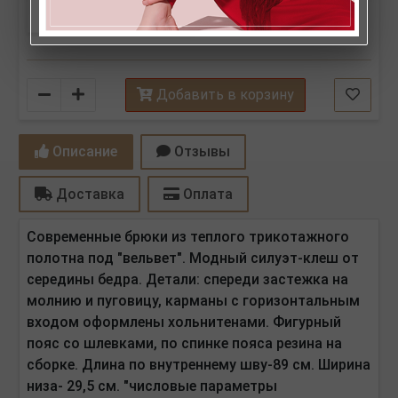
Количество
Добавить в корзину
Описание
Отзывы
Доставка
Оплата
Современные брюки из теплого трикотажного
полотна под "вельвет". Модный силуэт-клеш от
середины бедра. Детали: спереди застежка на
молнию и пуговицу, карманы с горизонтальным
входом оформлены хольнитенами. Фигурный
пояс со шлевками, по спинке пояса резина на
сборке. Длина по внутреннему шву-89 см. Ширина
низа- 29,5 см. "числовые параметры