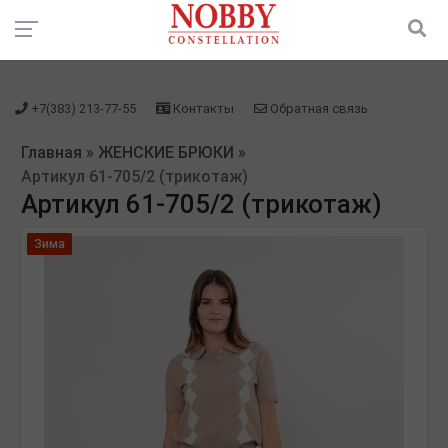
зарегистрироваться" />
зарегистрироваться" />
+7(383) 213-77-55
Контакты
Обратная связь
Главная
»
ЖЕНСКИЕ БРЮКИ
»
Артикул 61-705/2 (трикотаж)
Артикул 61-705/2 (трикотаж)
Зима