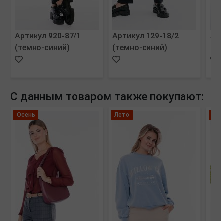
Артикул 920-87/1
Артикул 129-18/2
Ар
(темно-синий)
(темно-синий)
(м
С данным товаром также покупают:
Осень
Лето
Ле