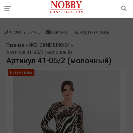
зарегистрироваться" />
зарегистрироваться" />
+7(383) 213-77-55
Контакты
Обратная связь
Главная
»
ЖЕНСКИЕ БРЮКИ
»
Артикул 41-05/2 (молочный)
Артикул 41-05/2 (молочный)
Новая ткань