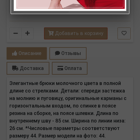
Количество
Добавить в корзину
Описание
Отзывы
Доставка
Оплата
Элегантные брюки молочного цвета в полной
длине со стрелками. Детали: спереди застежка
на молнию и пуговицу, оригинальные карманы с
горизонтальным входом, по спинке в поясе
резина на сборке, на поясе шлевки.
Длина по
внутреннему шву - 85 см. Ширина по линии низа:
26 см. *Числовые параметры соответствуют
размеру 44. Размер модели на фото: 44.