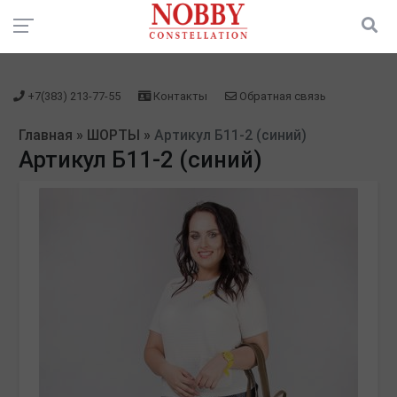
зарегистрироваться" />
зарегистрироваться" />
+7(383) 213-77-55
Контакты
Обратная связь
Главная
»
ШОРТЫ
»
Артикул Б11-2 (синий)
Артикул Б11-2 (синий)