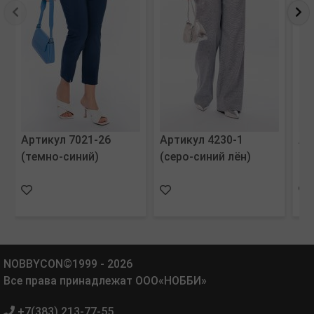
Артикул 7021-26
Артикул 4230-1
Ар
(темно-синий)
(серо-синий лён)
(с
NOBBYCON©1999 - 2026
Все права принадлежат ООО«НОББИ»
+7(383) 213-77-55