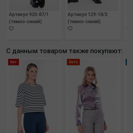
Артикул 920-87/1
Артикул 129-18/2
Ар
(темно-синий)
(темно-синий)
(м
С данным товаром также покупают:
Хит
Лето
Но