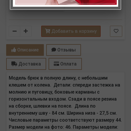
Количество
Добавить в корзину
Описание
Отзывы
Доставка
Оплата
Модель брюк в полную длину, с небольшим
клешем от колена.
Детали: спереди застежка на
молнию и пуговицу, боковые карманы с
горизонтальным входом. Сзади в поясе резина
на сборке, шлевки на поясе. Длина по
внутреннему шву - 84 см. Ширина низа - 27,5 см.
Числовые параметры соответствуют размеру 44.
Размер модели на фото: 46. Параметры модели: