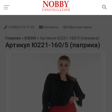
зарегистрироваться" />
зарегистрироваться" />
+7(383) 213-77-55
Контакты
Обратная связь
Главная
»
ЮБКИ
»
Артикул Ю221-160/5 (паприка)
Артикул Ю221-160/5 (паприка)