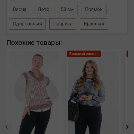
Весна
Лето
58 см
Прямой
Однотонный
Паприка
Красный
Похожие товары:
Большой размер
Ле