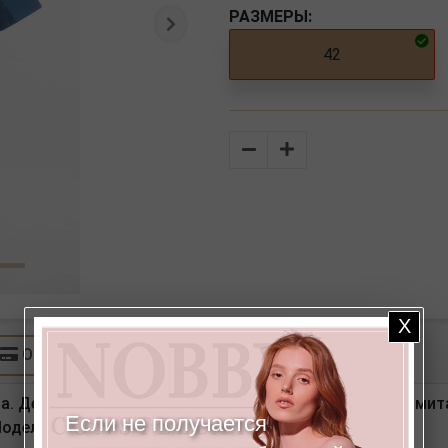
РАЗМЕРЫ:
Следующая
42
Количество
Оплата
а. Детали: спереди застежка на молнию и пуговицу, ими
Если не получается
 Модель брюк подходит женщинам всех возрастов.