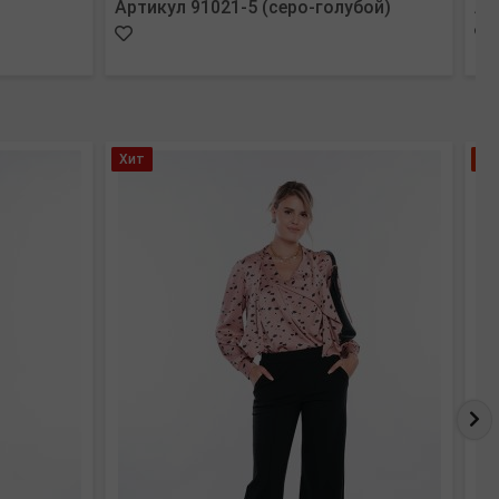
Артикул 91021-5 (серо-голубой)
Ар
Хит
Ле