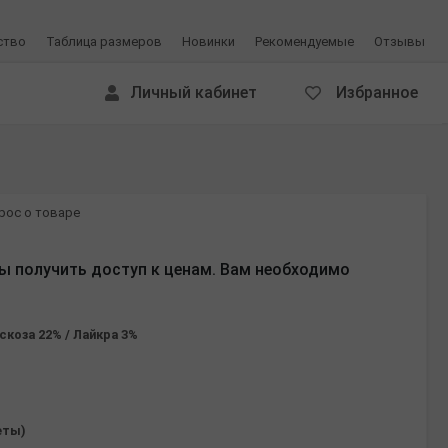
ство
Таблица размеров
Новинки
Рекомендуемые
Отзывы
Личный кабинет
Избранное
рос о товаре
ы получить доступ к ценам. Вам необходимо
скоза 22% / Лайкра 3%
еты)