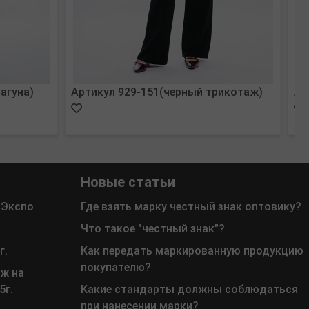
лагуна)
Артикул 929-151(черный трикотаж)
Ар
Новые статьи
 Экспо
Где взять марку честный знак оптовику?
Что такое "честный знак"?
г.
Как передать маркированную продукцию
покупателю?
ж на
5г.
Какие стандарты должны соблюдаться
при нанесении марки?