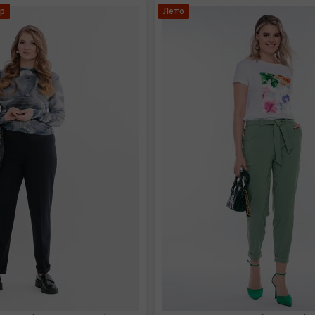
р
Лето