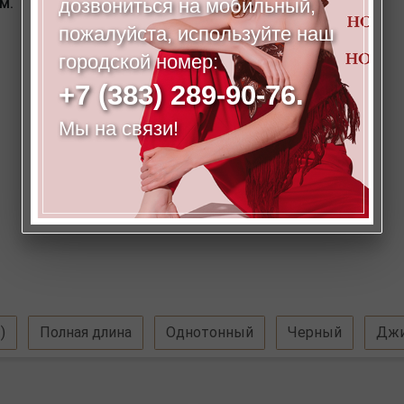
м.
дозвониться на мобильный,
пожалуйста, используйте наш
городской номер:
+7 (383) 289-90-76.
Мы на связи!
)
Полная длина
Однотонный
Черный
Джи