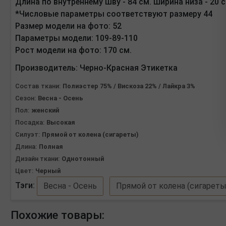
Длина по внутреннему шву - 84 см. Ширина низа - 20 с
*Числовые параметры соответствуют размеру 44
Размер модели на фото: 52
Параметры модели: 109-89-110
Рост модели на фото: 170 см.
Производитель:
Черно-Красная Этикетка
Состав ткани:
Полиэстер 75% / Вискоза 22% / Лайкра 3%
Сезон:
Весна - Осень
Пол:
женский
Посадка:
Высокая
Силуэт:
Прямой от колена (сигареты)
Длина:
Полная
Дизайн ткани:
Однотонный
Цвет:
Черный
Тэги:
Весна - Осень
Прямой от колена (сигареты
Похожие товары: