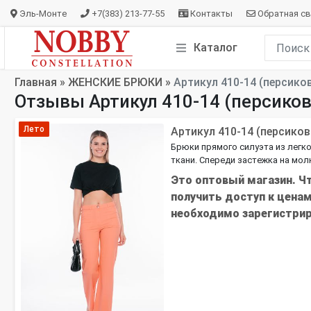
Эль-Монте
+7(383) 213-77-55
Контакты
Обратная св
Каталог
Главная
»
ЖЕНСКИЕ БРЮКИ
»
Артикул 410-14 (персико
Отзывы Артикул 410-14 (персико
Лето
Артикул 410-14 (персико
Брюки прямого силуэта из легк
ткани. Спереди застежка на молн
Это оптовый магазин. Ч
получить доступ к ценам
необходимо
зарегистри