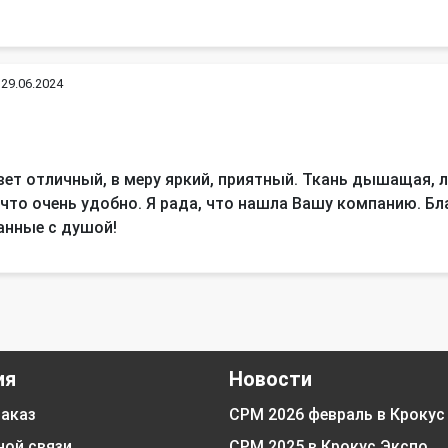
Если не получается
дозвониться на мобильный,
пожалуйста, используйте наш
29.06.2024
городской номер:
+7 (383) 289-90-76.
Мы на связи!
ет отличный, в меру яркий, приятный. Ткань дышащая, ле
 что очень удобно. Я рада, что нашла Вашу компанию. Б
анные с душой!
ия
Новости
заказ
СРМ 2026 февраль в Крокус
ной связи
СРМ 2025 в Крокус Экспо