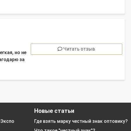
Читать отзыв
гкая, но не
лагодарю за
Новые статьи
 Экспо
Где взять марку честный знак оптовику?
Что такое "честный знак"?