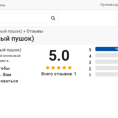
Производ
язь
вый пушок)
»
Отзывы
вый пушок)
5.0
1
вый пушок)
5
0%
ой хлопковой
4
ию и...
0%
3
тобы
0%
2
Всего отзывов:
1
. Вам
0%
1
роваться